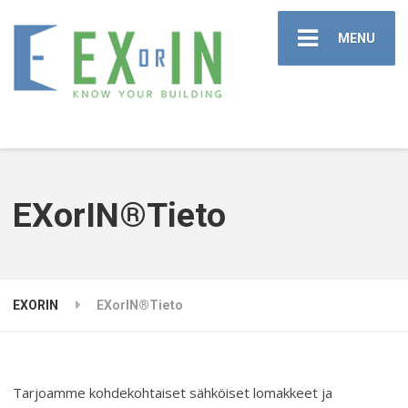
MENU
EXorIN®Tieto
EXORIN
EXorIN®Tieto
Tarjoamme kohdekohtaiset sähköiset lomakkeet ja